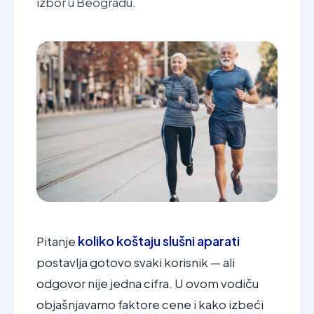
izbor u Beogradu.
koliko koštaju slušni aparati
Pitanje
postavlja gotovo svaki korisnik — ali
odgovor nije jedna cifra. U ovom vodiču
objašnjavamo faktore cene i kako izbeći