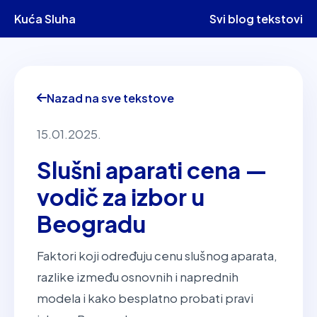
Kuća Sluha
Svi blog tekstovi
Nazad na sve tekstove
15.01.2025.
Slušni aparati cena —
vodič za izbor u
Beogradu
Faktori koji određuju cenu slušnog aparata,
razlike između osnovnih i naprednih
modela i kako besplatno probati pravi