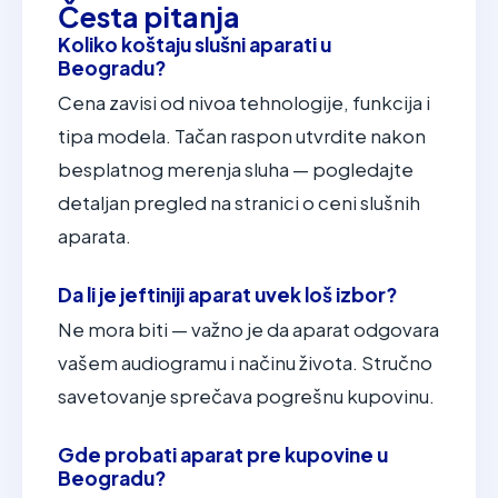
Česta pitanja
Koliko koštaju slušni aparati u
Beogradu?
Cena zavisi od nivoa tehnologije, funkcija i
tipa modela. Tačan raspon utvrdite nakon
besplatnog merenja sluha — pogledajte
detaljan pregled na stranici o ceni slušnih
aparata.
Da li je jeftiniji aparat uvek loš izbor?
Ne mora biti — važno je da aparat odgovara
vašem audiogramu i načinu života. Stručno
savetovanje sprečava pogrešnu kupovinu.
Gde probati aparat pre kupovine u
Beogradu?