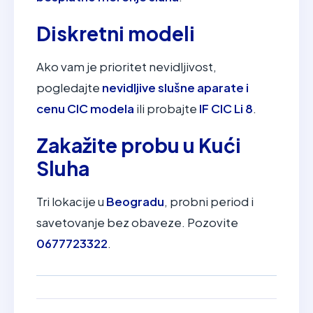
Diskretni modeli
Ako vam je prioritet nevidljivost,
pogledajte
nevidljive slušne aparate i
cenu CIC modela
ili probajte
IF CIC Li 8
.
Zakažite probu u Kući
Sluha
Tri lokacije u
Beogradu
, probni period i
savetovanje bez obaveze. Pozovite
0677723322
.