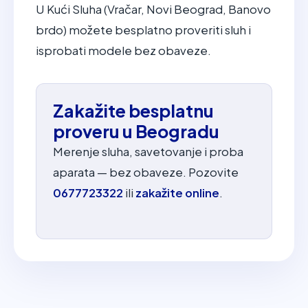
U Kući Sluha (Vračar, Novi Beograd, Banovo
brdo) možete besplatno proveriti sluh i
isprobati modele bez obaveze.
Zakažite besplatnu
proveru u Beogradu
Merenje sluha, savetovanje i proba
aparata — bez obaveze. Pozovite
0677723322
ili
zakažite online
.