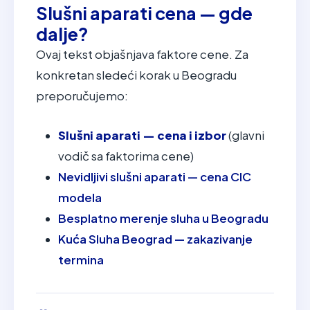
Slušni aparati cena — gde
dalje?
Ovaj tekst objašnjava faktore cene. Za
konkretan sledeći korak u Beogradu
preporučujemo:
Slušni aparati — cena i izbor
(glavni
vodič sa faktorima cene)
Nevidljivi slušni aparati — cena CIC
modela
Besplatno merenje sluha u Beogradu
Kuća Sluha Beograd — zakazivanje
termina