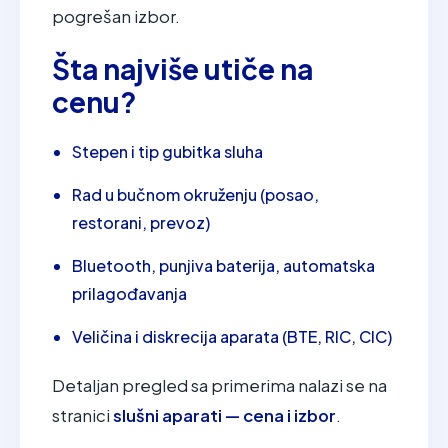
pogrešan izbor.
Šta najviše utiče na
cenu?
Stepen i tip gubitka sluha
Rad u bučnom okruženju (posao,
restorani, prevoz)
Bluetooth, punjiva baterija, automatska
prilagođavanja
Veličina i diskrecija aparata (BTE, RIC, CIC)
Detaljan pregled sa primerima nalazi se na
stranici
slušni aparati — cena i izbor
.