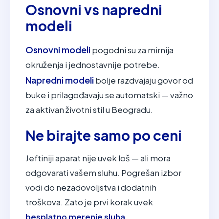
Osnovni vs napredni
modeli
Osnovni modeli
pogodni su za mirnija
okruženja i jednostavnije potrebe.
Napredni modeli
bolje razdvajaju govor od
buke i prilagođavaju se automatski — važno
za aktivan životni stil u Beogradu.
Ne birajte samo po ceni
Jeftiniji aparat nije uvek loš — ali mora
odgovarati vašem sluhu. Pogrešan izbor
vodi do nezadovoljstva i dodatnih
troškova. Zato je prvi korak uvek
besplatno merenje sluha
.