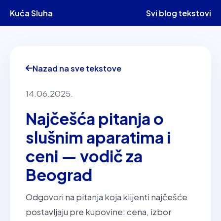
Kuća Sluha
Svi blog tekstovi
Nazad na sve tekstove
14.06.2025.
Najčešća pitanja o
slušnim aparatima i
ceni — vodič za
Beograd
Odgovori na pitanja koja klijenti najčešće
postavljaju pre kupovine: cena, izbor