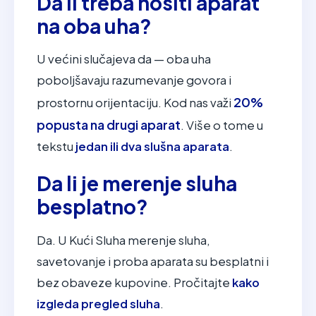
Da li treba nositi aparat
na oba uha?
U većini slučajeva da — oba uha
poboljšavaju razumevanje govora i
20%
prostornu orijentaciju. Kod nas važi
popusta na drugi aparat
. Više o tome u
tekstu
jedan ili dva slušna aparata
.
Da li je merenje sluha
besplatno?
Da. U Kući Sluha merenje sluha,
savetovanje i proba aparata su besplatni i
bez obaveze kupovine. Pročitajte
kako
izgleda pregled sluha
.