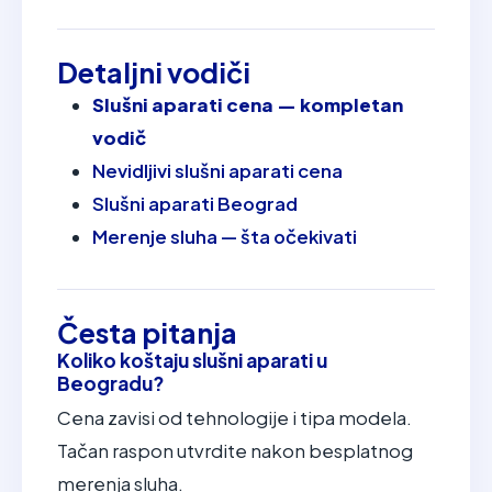
Detaljni vodiči
Slušni aparati cena — kompletan
vodič
Nevidljivi slušni aparati cena
Slušni aparati Beograd
Merenje sluha — šta očekivati
Česta pitanja
Koliko koštaju slušni aparati u
Beogradu?
Cena zavisi od tehnologije i tipa modela.
Tačan raspon utvrdite nakon besplatnog
merenja sluha.