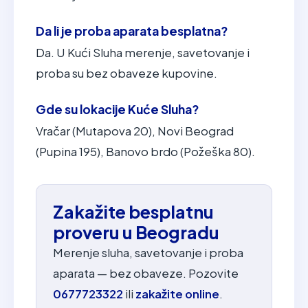
Da li je proba aparata besplatna?
Da. U Kući Sluha merenje, savetovanje i
proba su bez obaveze kupovine.
Gde su lokacije Kuće Sluha?
Vračar (Mutapova 20), Novi Beograd
(Pupina 195), Banovo brdo (Požeška 80).
Zakažite besplatnu
proveru u Beogradu
Merenje sluha, savetovanje i proba
aparata — bez obaveze. Pozovite
0677723322
ili
zakažite online
.