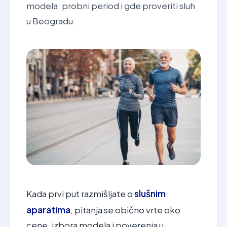
modela, probni period i gde proveriti sluh
u Beogradu.
slušnim
Kada prvi put razmišljate o
aparatima
, pitanja se obično vrte oko
cene, izbora modela i poverenja u