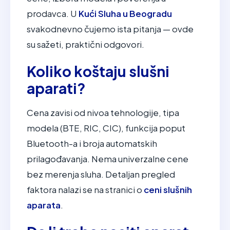
prodavca. U
Kući Sluha u Beogradu
svakodnevno čujemo ista pitanja — ovde
su sažeti, praktični odgovori.
Koliko koštaju slušni
aparati?
Cena zavisi od nivoa tehnologije, tipa
modela (BTE, RIC, CIC), funkcija poput
Bluetooth-a i broja automatskih
prilagođavanja. Nema univerzalne cene
bez merenja sluha. Detaljan pregled
faktora nalazi se na stranici o
ceni slušnih
aparata
.