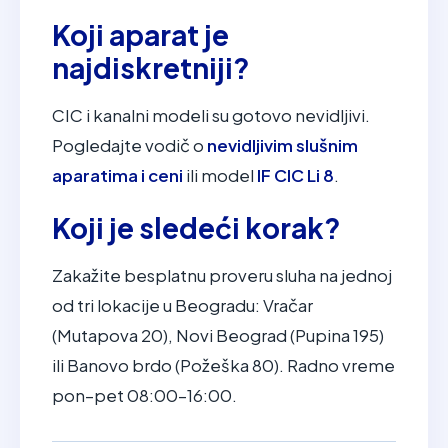
Koji aparat je
najdiskretniji?
CIC i kanalni modeli su gotovo nevidljivi.
Pogledajte vodič o
nevidljivim slušnim
aparatima i ceni
ili model
IF CIC Li 8
.
Koji je sledeći korak?
Zakažite besplatnu proveru sluha na jednoj
od tri lokacije u Beogradu: Vračar
(Mutapova 20), Novi Beograd (Pupina 195)
ili Banovo brdo (Požeška 80). Radno vreme
pon–pet 08:00–16:00.